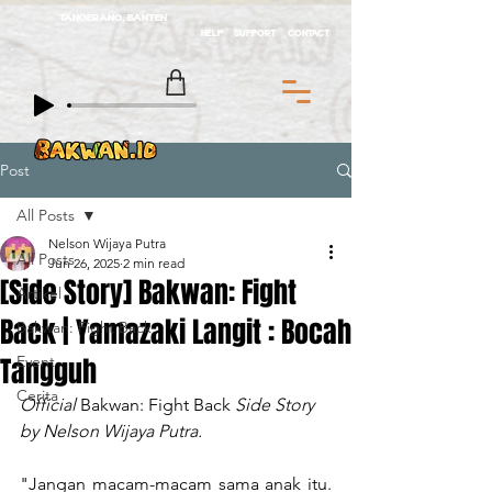
TANGERANG, BANTEN
HELP
SUPPORT
CONTACT
Post
All Posts
Nelson Wijaya Putra
All Posts
Jun 26, 2025
2 min read
[Side Story] Bakwan: Fight
Artikel
Back | Yamazaki Langit : Bocah
Bakwan: Fight Back
Tangguh
Event
Cerita
Official 
Bakwan: Fight Back 
Side Story 
by Nelson Wijaya Putra.
"Jangan macam-macam sama anak itu. 