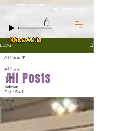
TANGERANG, BANTEN
HELP
SUPPORT
CONTACT
BLOG
All Posts
All Posts
All Posts
Artikel
Bakwan:
Fight Back
Event
Cerita