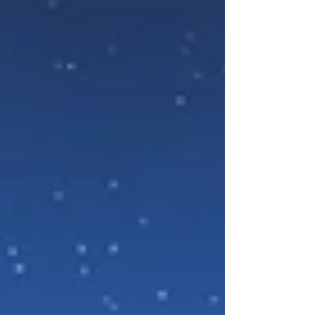
simak recap lengkap keseruan dua hari
penuh di booth Bakwan Berkawan ! Tentang
Booth Bakwan Berkawan Di Comifuro