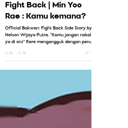
[Side Story] Bakwan:
Fight Back | Min Yoo
Rae : Kamu kemana?
Official Bakwan: Fight Back Side Story by
Nelson Wijaya Putra. “Kamu jangan nakal
ya di sini” Rere mengangguk dengan penuh
senyuman kepada ibunya. Orang tuanya
memiliki pekerjaan di luar kota sehingga
mengharuskan Rere untuk tinggal di rumah
teman ibunya. Meskipun merasa kesepian,
Rere tidak ingin mengganggu pekerjaan
kedua orang tuanya. Rere duduk manis di
sebuah ruang keluarga. Televisi menyala
memutarkan acara anime “Lovely
Kompleks”. Di depan televisi tersebut