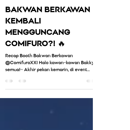
bakwanmedia
Nov 19, 2025
2 min read
BAKWAN BERKAWAN
KEMBALI
MENGGUNCANG
COMIFURO?! 🔥
Recap Booth Bakwan Berkawan
@ComifuroXXI Halo kawan–kawan Bakky
semua!~ Akhir pekan kemarin, di event
Comifuro XXI yang berlangsung pada
tanggal 15–16 November 2025 , Bakwan
Berkawan kembali hadir meramaikan salah
satu event terbesar untuk kreator,
cosplayer, dan pecinta pop culture di
Indonesia! Dan… booth Bakwan Berkawan
lagi-lagi diserbu pengunjung !! 😭🔥 Yuk