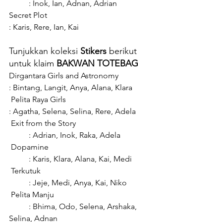
	: Inok, Ian, Adnan, Adrian
Secret Plot						
: Karis, Rere, Ian, Kai
Tunjukkan koleksi 
Stikers
 berikut 
untuk klaim
 BAKWAN TOTEBAG
Dirgantara Girls and Astronomy		
: Bintang, Langit, Anya, Alana, Klara
 Pelita Raya Girls					
: Agatha, Selena, Selina, Rere, Adela
 Exit from the Story				
	: Adrian, Inok, Raka, Adela
 Dopamine					
	: Karis, Klara, Alana, Kai, Medi
 Terkutuk						
	: Jeje, Medi, Anya, Kai, Niko
 Pelita Manju					
	: Bhima, Odo, Selena, Arshaka, 
Selina, Adnan