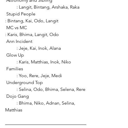
 Astronomy and Sibling			
	: Langit, Bintang, Arshaka, Raka
 Stupid People					
: Bintang, Kai, Odo, Langit
 MC vs MC						
: Karis, Bhima, Langit, Odo
 Ann Incident					
	: Jeje, Kai, Inok, Alana
 Glow Up						
	: Karis, Matthias, Inok, Niko
 Families						
	: Yoo, Rere, Jeje, Medi
 Underground Top				
	: Selina, Odo, Bhima, Selena, Rere
 Dojo Gang					
	: Bhima, Niko, Adnan, Selina, 
Matthias