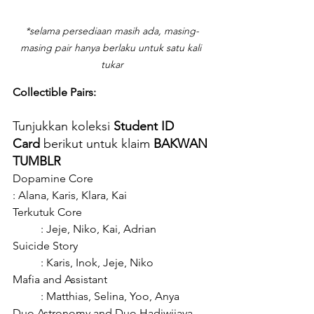
*selama persediaan masih ada, masing-
masing pair hanya berlaku untuk satu kali 
tukar
Collectible Pairs: 
Tunjukkan koleksi 
Student ID 
Card
 berikut untuk klaim
 BAKWAN 
TUMBLR
Dopamine Core					
: Alana, Karis, Klara, Kai
Terkutuk Core					
	: Jeje, Niko, Kai, Adrian
Suicide Story					
	: Karis, Inok, Jeje, Niko
Mafia and Assistant				
	: Matthias, Selina, Yoo, Anya
Duo Astronomy and Duo Hadiwijaya	