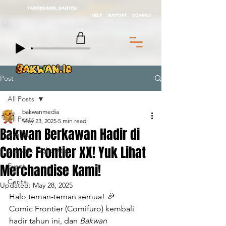
TANGERANG, BANTEN
HELP
SUPPORT
CONTACT
Post
All Posts
bakwanmedia
All Posts
May 23, 2025
5 min read
Bakwan Berkawan Hadir di
Artikel
Comic Frontier XX! Yuk Lihat
Bakwan: Fight Back
Merchandise Kami!
Event
Cerita
Updated:
May 28, 2025
Halo teman-teman semua! 🎉
Comic Frontier (Comifuro) kembali 
hadir tahun ini, dan 
Bakwan 