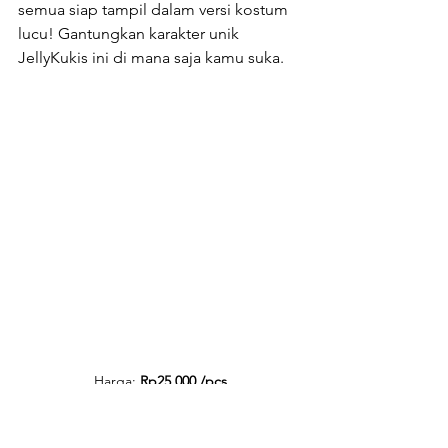
semua siap tampil dalam versi kostum 
lucu! Gantungkan karakter unik 
JellyKukis ini di mana saja kamu suka.
Harga: 
Rp25.000 /pcs
Your Inside Button Pin